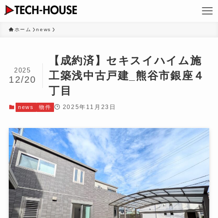
ホーム
news
【成約済】セキスイハイム施
2025
工築浅中古戸建_熊谷市銀座４
12/20
丁目
2025年11月23日
news
物件