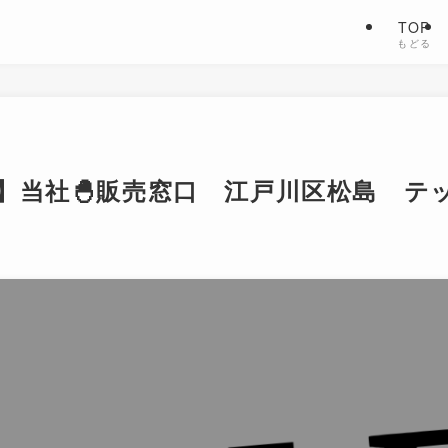
TOP
もどる
】当社🐣販売窓口 江戸川区松島 テ